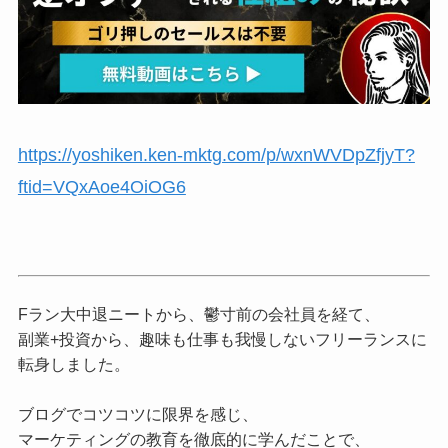
https://yoshiken.ken-mktg.com/p/wxnWVDpZfjyT?
ftid=VQxAoe4OiOG6
Fラン大中退ニートから、鬱寸前の会社員を経て、
副業+投資から、趣味も仕事も我慢しないフリーランスに
転身しました。
ブログでコツコツに限界を感じ、
マーケティングの教育を徹底的に学んだことで、