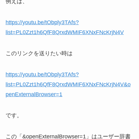
例えば、
https://youtu.be/tObply3TAfs?
list=PL0Zzt1h6QfF8QrxdWMIF6XNxFNcKrjN4V
このリンクを送りたい時は
https://youtu.be/tObply3TAfs?
list=PL0Zzt1h6QfF8QrxdWMIF6XNxFNcKrjN4V&o
penExternalBrowser=1
です。
この「&openExternalBrowser=1」はユーザー辞書